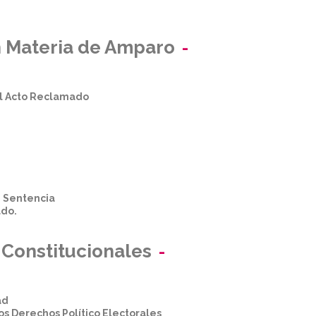
n Materia de Amparo
el Acto Reclamado
e Sentencia
ado.
 Constitucionales
ad
los Derechos Político Electorales