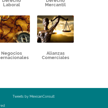
Derecho
Derecho
Laboral
Mercantil
Negocios
Alianzas
ternacionales
Comerciales
o
Tweets by MexicanConsult
red