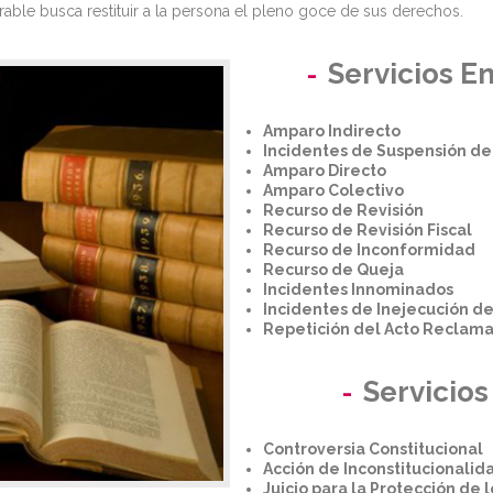
rable busca restituir a la persona el pleno goce de sus derechos.
Servicios E
Amparo Indirecto
Incidentes de Suspensión d
Amparo Directo
Amparo Colectivo
Recurso de Revisión
Recurso de Revisión Fiscal
Recurso de Inconformidad
Recurso de Queja
Incidentes Innominados
Incidentes de Inejecución d
Repetición del Acto Reclam
Servicios
Controversia Constitucional
Acción de Inconstitucionalid
Juicio para la Protección de 