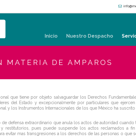
info@me
Inicio
Nuestro Despacho
Servi
N MATERIA DE AMPAROS
onal que tiene por objeto salvaguardar los Derechos Fundamentales
eres del Estado y excepcionalmente por particulares que ejercen
l y los Instrumentos Internacionales de los que México ha suscrito y 
 defensa extraordinario que anula los actos de autoridad cuando t
os y restitutorios, pues puede suspende los actos reclamados a fi
ara evitar mas transgresiones a los derechos de las personas o que