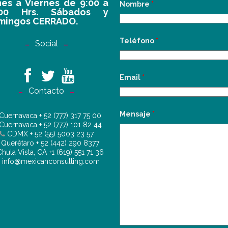
es a Viernes de 9:00 a
Nombre
*
:00 Hrs. Sábados y
mingos CERRADO.
Teléfono
*
Social
Email
*
Contacto
Mensaje
*
Cuernavaca
+ 52 (777) 317 75 00
Cuernavaca
+ 52 (777) 101 82 44
CDMX
+ 52 (55) 5003 23 57
Querétaro
+ 52 (442) 290 8377
hula Vista, CA
+1 (619) 551 71 36
info@mexicanconsulting.com