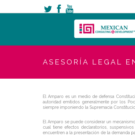
ASESORÍA LEGAL E
El Amparo es un medio de defensa Constituci
autoridad emitidos generalmente por los Pod
siempre imponiendo la Supremacía Constituciona
El Amparo se puede considerar un mecanismo de
cual tiene efectos declaratorios, suspensiv
encuentren a la presentación de la demanda p