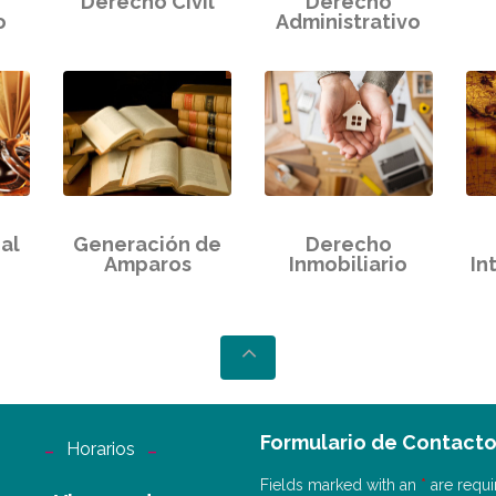
Derecho Civil
Derecho
o
Administrativo
al
Generación de
Derecho
Amparos
Inmobiliario
In
Formulario de Contact
Horarios
Fields marked with an
*
are requi