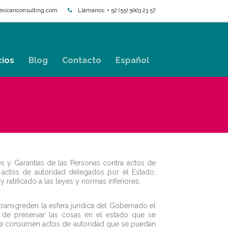
xicanconsulting.com
Llámanos:
+ 52 (55) 5003 23 57
cios
Blog
Contacto
Español
 y Garantías de las Personas contra actos de
 actos de autoridad delegados por el Estado,
ratificado a las leyes y normas inferiores.
ransgreden la esfera jurídica del Gobernado el
n de preservar las cosas en el estado que se
 se consumen actos de autoridad que se puedan