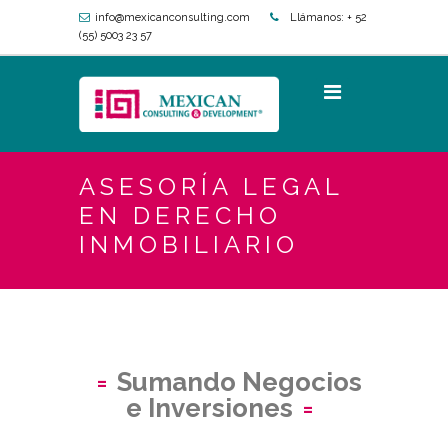
info@mexicanconsulting.com
Llámanos:
+ 52
(55) 5003 23 57
ASESORÍA LEGAL
EN DERECHO
INMOBILIARIO
Sumando Negocios
e Inversiones