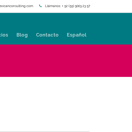
xicanconsulting.com
Llámanos:
+ 52 (55) 5003 23 57
cios
Blog
Contacto
Español