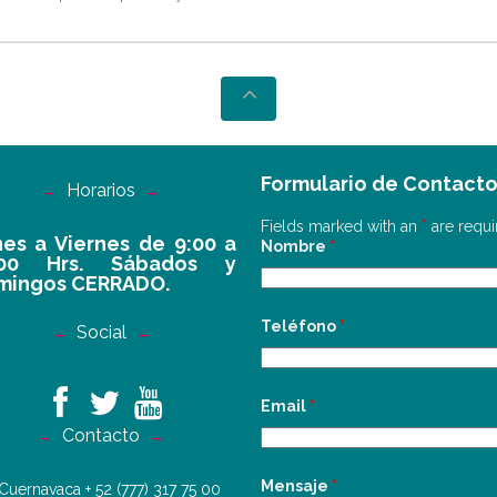
Formulario de Contact
Horarios
Fields marked with an
*
are requi
es a Viernes de 9:00 a
Nombre
*
:00 Hrs. Sábados y
mingos CERRADO.
Teléfono
*
Social
Email
*
Contacto
Mensaje
*
Cuernavaca
+ 52 (777) 317 75 00