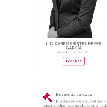
LIC. KAREN KRISTEL REYES
GARCÍA
Abogado en Jefe Área Civil
Leer Más
Envíenos su caso
Nuestra asesoría evalúa el marco
tienen nuestras recomendaciones en todos