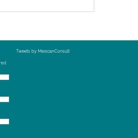
o
Tweets by MexicanConsult
red