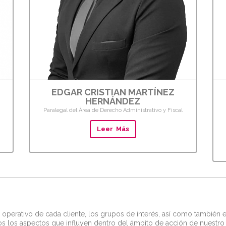
EDGAR CRISTIAN MARTÍNEZ
HERNÁNDEZ
Paralegal del Área de Derecho Administrativo y Fiscal
Leer Más
 operativo de cada cliente, los grupos de interés, así como también 
 los aspectos que influyen dentro del ámbito de acción de nuestro 