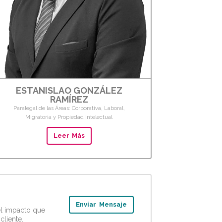
ESTANISLAO GONZÁLEZ
RAMÍREZ
Paralegal de las Áreas: Corporativa, Laboral,
Migratoria y Propiedad Intelectual
Leer Más
Enviar Mensaje
el impacto que
cliente.