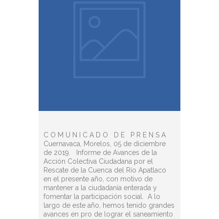
C O M U N I C A D O D E P R E N S A
Cuernavaca, Morelos, 05 de diciembre
de 2019. Informe de Avances de la
Acción Colectiva Ciudadana por el
Rescate de la Cuenca del Río Apatlaco
en el presente año, con motivo de
mantener a la ciudadanía enterada y
fomentar la participación social. A lo
largo de este año, hemos tenido grandes
avances en pro de lograr el saneamiento