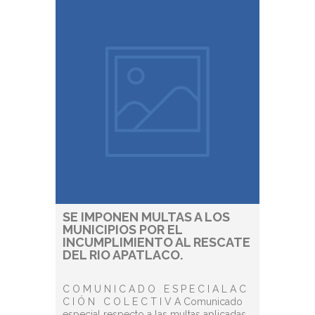
SE IMPONEN MULTAS A LOS
MUNICIPIOS POR EL
INCUMPLIMIENTO AL RESCATE
DEL RIO APATLACO.
C O M U N I C A D O E S P E C I A L A C
C I Ó N C O L E C T I V A Comunicado
especial respecto a las multas aplicadas