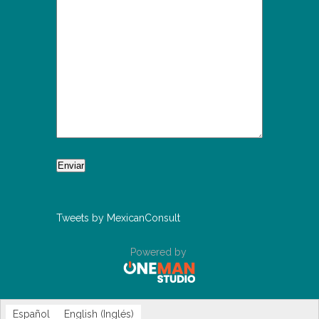
Tweets by MexicanConsult
Powered by
Español
English
(
Inglés
)