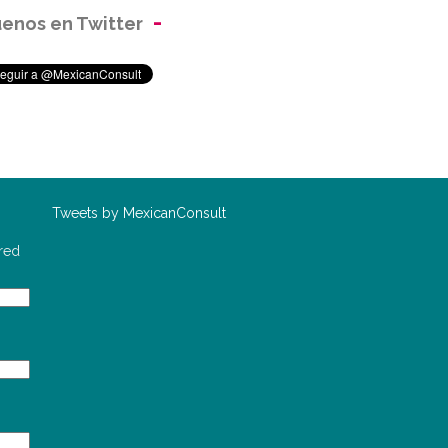
uenos en Twitter
o
Tweets by MexicanConsult
red