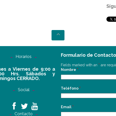
Síg
Formulario de Contact
Horarios
Fields marked with an
*
are requi
es a Viernes de 9:00 a
Nombre
*
:00 Hrs. Sábados y
mingos CERRADO.
Teléfono
*
Social
Email
*
Contacto