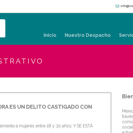
info@me
Inicio
Nuestro Despacho
Servi
STRATIVO
Bie
ORA ES UN DELITO CASTIGADO CON
Mexi
travé
comun
cipalmente a mujeres entre 18 y 30 años; Y SE ESTÁ
socia
actu