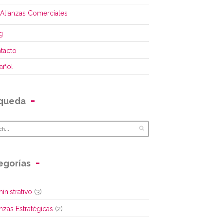
Alianzas Comerciales
g
tacto
añol
queda
egorías
inistrativo
(3)
anzas Estratégicas
(2)