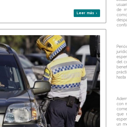
usuar
de m
Leer más ›
como 
desp
confli
Perió
jurí
esper
del c
bene
prác
hasta
Ademá
con n
comen
que n
esper
un me