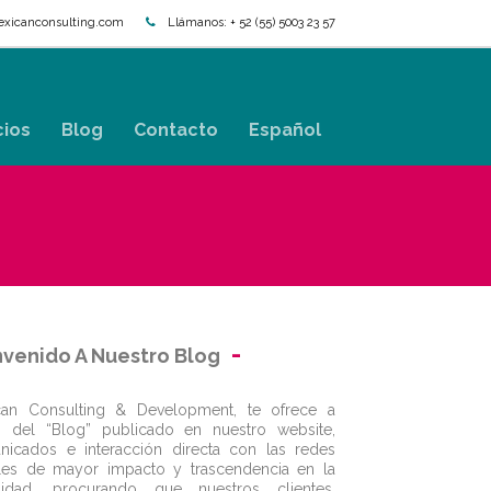
xicanconsulting.com
Llámanos:
+ 52 (55) 5003 23 57
cios
Blog
Contacto
Español
nvenido A Nuestro Blog
can Consulting & Development, te ofrece a
s del “Blog” publicado en nuestro website,
icados e interacción directa con las redes
les de mayor impacto y trascendencia en la
alidad, procurando que nuestros clientes,