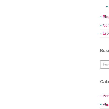
Blo
Con
Esp
Bús
Cat
Adm
Ali