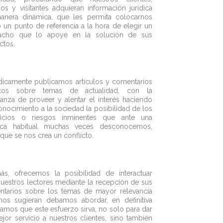
ios y visitantes adquieran información jurídica
anera dinámica, que les permita colocarnos
un punto de referencia a la hora de elegir un
acho que lo apoye en la solución de sus
ctos.
dicamente publicamos artículos y comentarios
dicos sobre temas de actualidad, con la
anza de proveer y alentar el interés haciendo
onocimiento a la sociedad la posibilidad de los
ficios o riesgos inminentes que ante una
tica habitual muchas veces desconocemos,
 que se nos crea un conflicto.
s, ofrecemos la posibilidad de interactuar
uestros lectores mediante la recepción de sus
tarios sobre los temas de mayor relevancia
os sugieran debamos abordar, en definitiva
amos que este esfuerzo sirva, no solo para dar
jor servicio a nuestros clientes, sino también