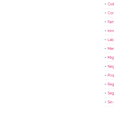
Civi
Cor
Fami
Inm
Lab
Mer
Mig
Neg
Pro
Reg
Seg
Sin