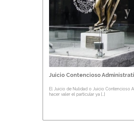
Juicio Contencioso Administrati
El Juicio de Nulidad o Juicio Contencioso
hacer valer el particular ya […]