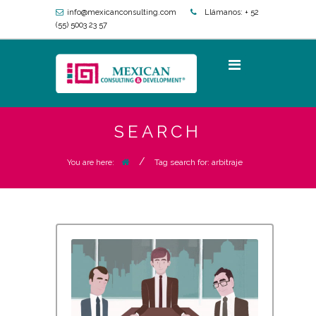
info@mexicanconsulting.com
Llámanos:
+ 52
(55) 5003 23 57
SEARCH
/
Tag search for: arbitraje
You are here: