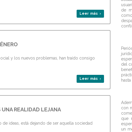
usuar
de m
Leer más ›
como 
desp
confli
GÉNERO
Perió
jurí
 social y los nuevos problemas, han traído consigo
esper
del c
bene
prác
Leer más ›
hasta
Ademá
con n
S UNA REALIDAD LEJANA
comen
que n
de ideas, está dejando de ser aquella sociedad
esper
un me