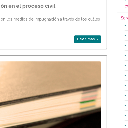
ón en el proceso civil
c
Ser
on los medios de impugnación a través de los cuáles
Leer más ›