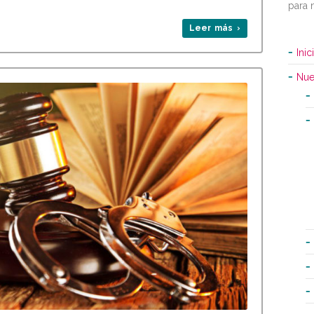
para 
Leer más ›
Inic
Nue