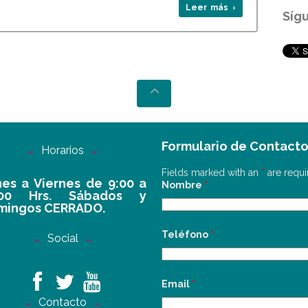
Leer más ›
Síg
Formulario de Contact
Horarios
Fields marked with an
*
are requi
es a Viernes de 9:00 a
Nombre
*
:00 Hrs. Sábados y
mingos CERRADO.
Teléfono
*
Social
Email
*
Contacto