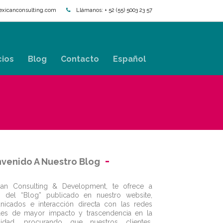
xicanconsulting.com
Llámanos:
+ 52 (55) 5003 23 57
cios
Blog
Contacto
Español
nvenido A Nuestro Blog
can Consulting & Development, te ofrece a
s del “Blog” publicado en nuestro website,
icados e interacción directa con las redes
les de mayor impacto y trascendencia en la
alidad, procurando que nuestros clientes,