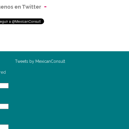
uenos en Twitter
o
Tweets by MexicanConsult
red