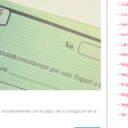
Civi
Cor
Fami
Inm
Lab
Mer
Mig
Neg
Pro
Reg
Seg
oluntariamente con el pago de su obligación en la
Sin