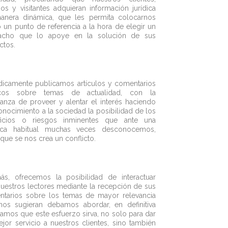
ios y visitantes adquieran información jurídica
anera dinámica, que les permita colocarnos
un punto de referencia a la hora de elegir un
acho que lo apoye en la solución de sus
ctos.
dicamente publicamos artículos y comentarios
dicos sobre temas de actualidad, con la
anza de proveer y alentar el interés haciendo
onocimiento a la sociedad la posibilidad de los
ficios o riesgos inminentes que ante una
tica habitual muchas veces desconocemos,
 que se nos crea un conflicto.
s, ofrecemos la posibilidad de interactuar
uestros lectores mediante la recepción de sus
tarios sobre los temas de mayor relevancia
os sugieran debamos abordar, en definitiva
amos que este esfuerzo sirva, no solo para dar
jor servicio a nuestros clientes, sino también