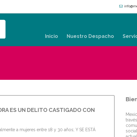
info@me
Inicio
Nuestro Despacho
Servi
Bie
ORA ES UN DELITO CASTIGADO CON
Mexi
travé
comun
cipalmente a mujeres entre 18 y 30 años; Y SE ESTÁ
socia
actu