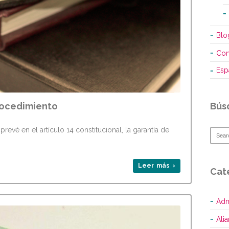
Blo
Con
Esp
Bús
rocedimiento
evé en el artículo 14 constitucional, la garantía de
Leer más ›
Cat
Adm
Ali