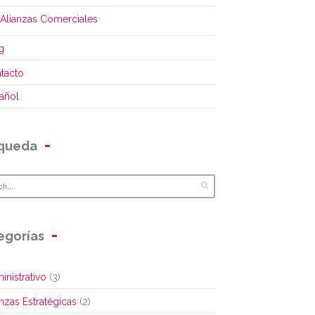
Alianzas Comerciales
g
tacto
añol
queda
egorías
inistrativo
(3)
anzas Estratégicas
(2)