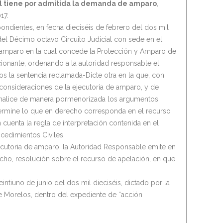
il tiene por admitida la demanda de amparo
,
17.
ndientes, en fecha dieciséis de febrero del dos mil
 del Décimo octavo Circuito Judicial con sede en el
 amparo en la cual concede la Protección y Amparo de
ccionante, ordenando a la autoridad responsable el
ctos la sentencia reclamada-Dicte otra en la que, con
s consideraciones de la ejecutoria de amparo, y de
analice de manera pormenorizada los argumentos
termine lo que en derecho corresponda en el recurso
uenta la regla de interpretación contenida en el
cedimientos Civiles.
ecutoria de amparo, la Autoridad Responsable emite en
iocho, resolución sobre el recurso de apelación, en que
tiuno de junio del dos mil dieciséis, dictado por la
de Morelos, dentro del expediente de “acción