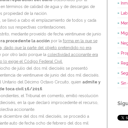
Inm
 en términos de calidad de agua y de descargas de
Lab
s propiedad de la nación.
, se llevó a cabo el emplazamiento de todos y cada
Mer
os sus respectivas contestaciones.
Mig
strito, mediante proveído de fecha veintinueve de junio
era procedente la acción
por la
forma en la que se
Neg
, dado que la parte del objeto pretendido no era
Pro
 por otro lado porque la
colectividad accionante era
lo exige el Código Federal Civil.
Reg
iocho de julio del dos mil dieciséis se presentó
Seg
entencia de veintinueve de junio del dos mil dieciséis.
l Unitario del Décimo Octavo Circuito, quien
admite y
Sin
de toca civil 16/2016
.
ondientes, el Tribunal en comento, emitió resolución
dieciséis, en la que declaró improcedente el recurso,
Síg
lectiva accionante.
e diciembre del dos mil dieciséis, se procedió a
iante auto de fecha ocho de febrero del dos mil