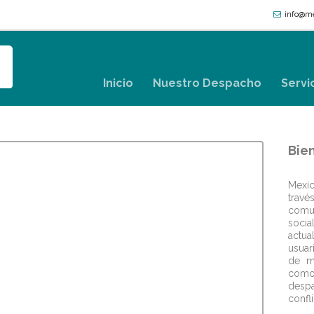
info@me
Inicio
Nuestro Despacho
Servi
Bie
Mexi
travé
comun
socia
actu
usuar
de m
como 
desp
confli