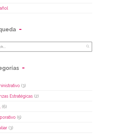
añol
queda
egorías
inistrativo
(3)
anzas Estratégicas
(2)
l
(6)
porativo
(5)
liar
(3)