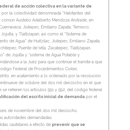
 federal de acción colectiva en la variante de
a por la colectividad denominada “Habitantes del
te común Austelio Adalberto Mendoza Andrade, en
 Cuernavaca, Jiutepec, Emiliano Zapata, Temixco,
Jojutla, y Tlaltizapan, asi como el “Sistema de
to de Agua” de Huitzilac, Jiutepec, Emiliano Zapata,
hitepec, Puente de Ixtla, Zacatepec, Tlaltizapan,
o” de Jojutla y “sistema de Agua Potable y
ndándose a la Juez para que continúe el tramite a que
 Código Federal de Procedimientos Civiles.
strito, en acatamiento a lo ordenado por la resolución
intinueve de octubre del dos mil dieciocho en el que
 se refieren los artículos 591 y 592, del código federal
atificación del escrito inicial de demanda
por el
a seis de noviembre del dos mil dieciocho.
las autoridades demandadas.
idas cautelares a efecto de
prevenir que se