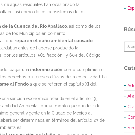
s de aguas residuales han ocasionado la
Esp
atlaco, así como de los ecosistemas de los
 de la Cuenca del Río Apatlaco
, así como de los
Bús
cas de los Municipios en comento.
das que
reparen el daño ambiental causado
,
guardaban antes de haberse producido la
 por los artículos 581, fracción I y 604 del Código
Cat
sado, pagar una
indemnización
como cumplimiento
 los derechos o intereses difusos de la colectividad. La
arse al Fondo
a que se refieren el capítulo XI del
Adm
Ali
na sanción económica referida en el artículo 19,
nsabilidad Ambiental, por un monto que puede ir de
Civi
ínimo general vigente en la Ciudad de México al
Cor
berá ser determinada en términos del artículo 23 de
mbientales.
Fami
iata reparación del daño
ocasionado por la