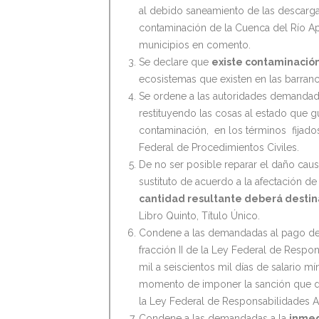
al debido saneamiento de las descarga
contaminación de la Cuenca del Río Ap
municipios en comento.
Se declare que
existe contaminación
ecosistemas que existen en las barran
Se ordene a las autoridades demanda
restituyendo las cosas al estado que 
contaminación, en los términos fijados
Federal de Procedimientos Civiles.
De no ser posible reparar el daño cau
sustituto de acuerdo a la afectación de
cantidad resultante deberá destin
Libro Quinto, Título Único.
Condene a las demandadas al pago de u
fracción II de la Ley Federal de Respo
mil a seiscientos mil días de salario m
momento de imponer la sanción que de
la Ley Federal de Responsabilidades A
Condene a las demandadas a la
inmed