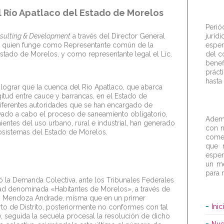
 Río Apatlaco del Estado de Morelos
Perió
sulting & Development
a través del Director General
jurí
, quien funge como Representante común de la
esper
stado de Morelos, y como representante legal el Lic.
del c
bene
prác
hasta
 lograr que la cuenca del Río Apatlaco, que abarca
tud entre cauce y barrancas, en el Estado de
iferentes autoridades que se han encargado de
evado a cabo el proceso de saneamiento obligatorio,
Ademá
entes del uso urbano, rural e industrial, han generado
con n
sistemas del Estado de Morelos.
comen
que n
esper
un me
para 
tó la Demanda Colectiva, ante los Tribunales Federales
dad denominada «Habitantes de Morelos», a través de
rto Mendoza Andrade, misma que en un primer
Inic
o de Distrito, posteriormente no conformes con tal
seguida la secuela procesal la resolución de dicho