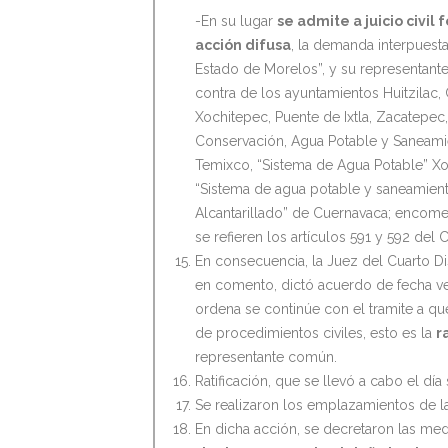
-En su lugar
se admite a juicio civil
acción difusa
, la demanda interpuest
Estado de Morelos”, y su representan
contra de los ayuntamientos Huitzilac,
Xochitepec, Puente de Ixtla, Zacatepec, 
Conservación, Agua Potable y Saneamien
Temixco, “Sistema de Agua Potable” Xoc
“Sistema de agua potable y saneamient
Alcantarillado” de Cuernavaca; encome
se refieren los artículos 591 y 592 del
En consecuencia, la Juez del Cuarto Di
en comento, dictó acuerdo de fecha ve
ordena se continúe con el tramite a que
de procedimientos civiles, esto es la
r
representante común.
Ratificación, que se llevó a cabo el dí
Se realizaron los emplazamientos de 
En dicha acción, se decretaron las med