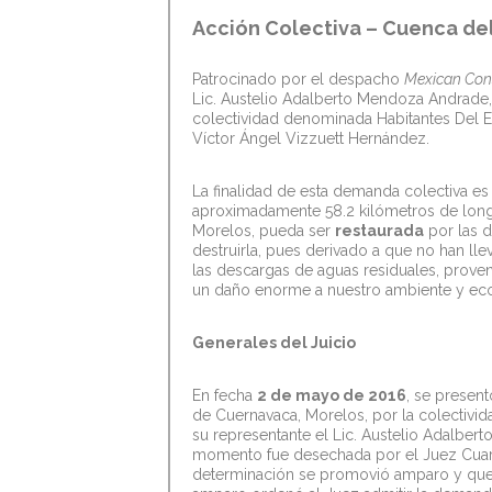
Acción Colectiva – Cuenca del
Patrocinado por el despacho
Mexican Con
Lic. Austelio Adalberto Mendoza Andrade
colectividad denominada Habitantes Del E
Víctor Ángel Vizzuett Hernández.
La finalidad de esta demanda colectiva es
aproximadamente 58.2 kilómetros de longi
Morelos, pueda ser
restaurada
por las d
destruirla, pues derivado a que no han ll
las descargas de aguas residuales, proveni
un daño enorme a nuestro ambiente y eco
Generales del Juicio
En fecha
2 de mayo de 2016
, se presen
de Cuernavaca, Morelos, por la colectivi
su representante el Lic. Austelio Adalbe
momento fue desechada por el Juez Cuart
determinación se promovió amparo y que, 